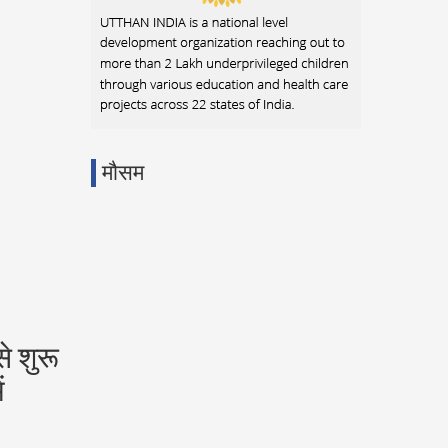
मौसम
े शुरू
ं