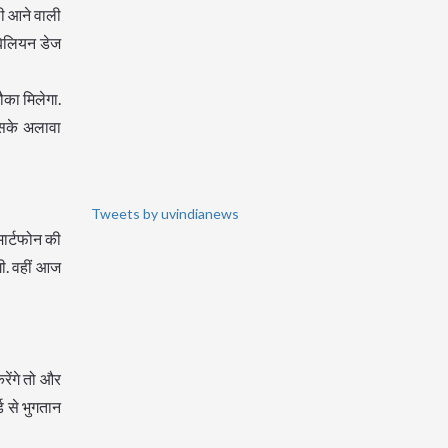
ाली आने वाली
 बिलियन डेज
ौका मिलेगा.
 इसके अलावा
Tweets by uvindianews
मार्टफोन की
ी. वहीं आज
रेंगे तो और
ड से भुगतान