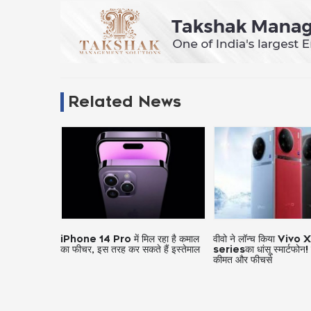
Related News
 मिल रहा है कमाल
वीवो ने लॉन्च किया Vivo X90
Oppo Reno9 vs R
सकते हैं इस्तेमाल
seriesका धांसू स्मार्टफोन! जानें इसकी
जान लें कौन सा स्मार्टफो
कीमत और फीचर्स