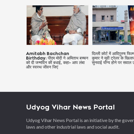
an
दिल्ली कोर्ट में आदिपुरुष फिल्म निर्माता भूषण
केरल एक्टर मर्डर केस: सुप्रीम
 अमिताभ बच्चन
कुमार ने मूवी ट्रेलर के खिलाफ सूट के
मुकदमे को दूसरे कोर्ट में ट्र
कहा- आप लंबा
सुनवाई योग्य होने पर सवाल उठाया
मांग वाली पीड़िता की याचिक
याचिका की अनुमति नहीं दी 
Udyog Vihar News Portal
Udyog Vihar News Portal is an initiative by the gov
laws and other industrial laws and social audit.