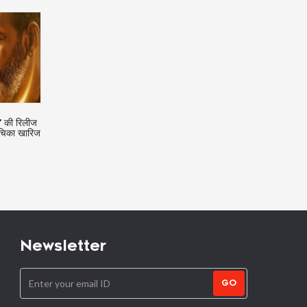
घन: कर्नाटक
ऑफशोल्डर ड्रेस में रकुल प्रीत सिंह लगीं
Pathaan Box Office
 कांग्रेस
बेहद हसीन, लुक पर फिदा फैंस
Collection Day 2: बॉक्
री किया
के स्टेशन पर पठान की सुपर स्पी
दिन कमाए इतने करोड़
Newsletter
GO