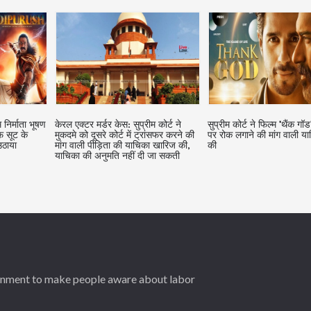
 कोर्ट ने
सुप्रीम कोर्ट ने फिल्म 'थैंक गॉड' की रिलीज
केजीएफ सॉन्ग कॉपीराइट उल्लं
ांसफर करने की
पर रोक लगाने की मांग वाली याचिका खारिज
हाईकोर्ट ने राहुल गांधी और अन्य
ा खारिज की,
की
नेताओं को अवमानना नोटिस जा
जा सकती
ernment to make people aware about labor