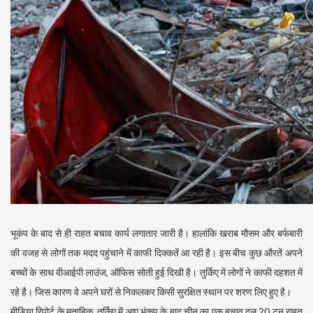
भूकंप के बाद से ही राहत बचाव कार्य लगातार जारी है। हालांकि खराब मौसम और बर्फबारी
की वजह से लोगों तक मदद पहुंचाने में काफी दिक्कतें आ रही है। इस बीच कुछ औरतें अपने
बच्चों के साथ वीआईपी लाउंज, ऑफिस सोती हुई दिखी है। तुर्किए में लोगों ने काफी दहशत में
रहे है। जिस कारण वे अपने घरों से निकलकर किसी सुरक्षित स्थान पर शरण लिए हुए है।
मीडिया रिपोर्ट के मुताबिक, तुर्किए में आए भूंकप के बाद चीन का एक बचाव दल 20 टन राहत