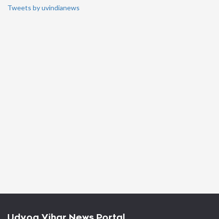
Tweets by uvindianews
Udyog Vihar News Portal