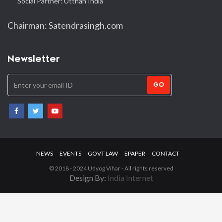
Social Partner: Utthan India
Chairman: Satendrasingh.com
Newsletter
GO
NEWS
EVENTS
GOVT LAW
EPAPER
CONTACT
© 2018 - 2024 Udyog Vihar - All rights reserved
Design By:
India Internet