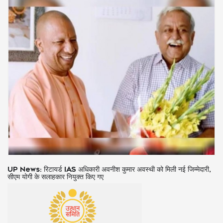
IND vs SA 3rd ODI: टॉस जीतकर भारत ने चुनी गेंदबाजी