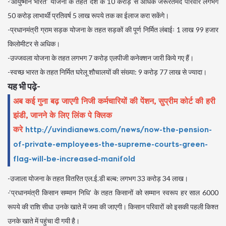
-‘आयुष्मान भारत’ योजना के तहत देश के 10 करोड़ से अधिक जरूरतमंद परिवार लगभग
50 करोड़ लाभार्थी प्रतिवर्ष 5 लाख रूपये तक का ईलाज करा सकेंगे।
-प्रधानमंत्री ग्राम सड़क योजना के तहत सड़कों की पूर्ण निर्मित लंबाईः 1 लाख 99 हजार
किलोमीटर से अधिक।
-उज्जवला योजना के तहत लगभग 7 करोड़ एलपीजी कनेक्शन जारी किये गए हैं।
-स्वच्छ भारत के तहत निर्मित घरेलू शौचालयों की संख्या: 9 करोड़ 77 लाख से ज्यादा।
यह भी पढ़े-
अब कई गुना बढ़ जाएगी निजी कर्मचारियों की पेंशन, सुप्रीम कोर्ट की हरी
झंडी, जानने के लिए लिंक पे क्लिक
करे
http://uvindianews.com/news/now-the-pension-
of-private-employees-the-supreme-courts-green-
flag-will-be-increased-manifold
-उजाला योजना के तहत वितरित एल.ई.डी बल्ब: लगभग 33 करोड़ 34 लाख।
-‘प्रधानमंत्री किसान सम्मान निधि’ के तहत किसानों को सम्मान स्वरूप हर साल 6000
रूपये की राशि सीधा उनके खाते में जमा की जाएगी। किसान परिवारों को इसकी पहली किश्त
उनके खाते में पहुंचा दी गयी है।