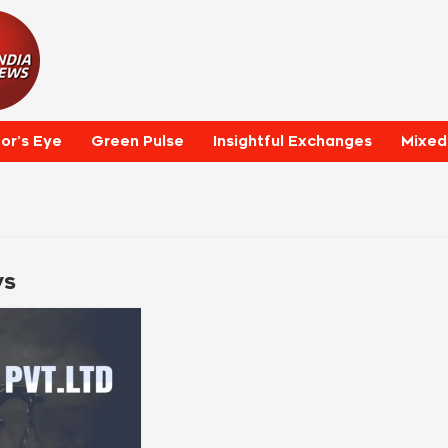
tor’s Eye
Green Pulse
Insightful Exchanges
Mixed
ws