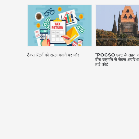
 पर जोर
''POCSO एक्ट के तहत नाबालिगों के
बेहिसाब खर्च पर 28 पूर्व प्र
बीच सहमति से सेक्स अपरिभाषित है'': बॉम्बे
हाई कोर्ट