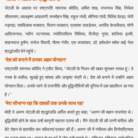
जेटली के आवास पर राष्ट्रपति रामनाथ कोविंद, अमित शाह, राजनाथ सिंह, निर्मला
सीतारमण, लालकृष्ण आडवाणी, मनमोहन सिंह, राहुल गांधी, सोनिया गांधी, मिलिंद देवड़ा, जेपी
नड्घ्डा, रामविलास पासवान, चिराग पासवान, प्रकाश जावड़ेकर, अरविंद केजरीवाल, योगी
आदित्यनाथ, नवीन पटनायक, ज्योतिरादित्य सिंधिया, विजेंद्र गुप्ता, शाजिया इल्मी,
शाहनवाज हुसैन, मनोज तिवारी, गौतम गंभीर, एस जयशंकर, डॉ. हर्षवर्धन समेत कई नेता
श्रद्धांजलि देने पहुंचे।
‘देश को बनाने में उनका अहम योगदान’
राष्ट्रपति रामनाथ कोविंद ने ट्वीट किया, ‘‘जेटली के निधन की खबर सुनकर स्तब्ध हूं। वे
गजब के वकील, सुलझे हुए सांसद और उत्कृष्ट मंत्री थे। देश को बनाने में उन्होंने अहम
योगदान दिया। उनके जाने से राजनीति और बुद्धिजीवियों की दुनिया में एक खालीपन आ गया
है।’’
‘मेरा सौभाग्य रहा कि दशकों तक उनके साथ रहा’
मोदी ने अरुण जेटली को श्रद्धांजलि अर्पित करते हुए कहा, “अरुण जी महान राजनेता थे।
बुद्धिजीवी होने के साथ उन्हें कानूनी महारत प्राप्त थी। मैंने जेटली जी की पत्नी संगीता और
बेटे रोहन से बातचीत कर संवेदनाएं प्रकट की हैं। अरुण जी में गंभीरता और विनोदप्रियता
का अनूठा संगम था। समाज के हर वर्ग में लोग उन्हें चाहते थे। संविधान, इतिहास, सार्वजनिक