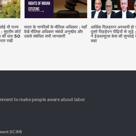
अधिकार : यहाँ
आर्थिक पिछड़ापन अस्थायी हो सकता है,
बिल्डर को लीज पर दी गई जमी
अनुच्छेद और
दूसरे पिछड़ेपन पीढ़ियों से जुडे़ : सुप्रीम कोर्ट
फ्लैट ट्रांसफर करने के लिए महा
ने ईडब्लयूएस केस की सुनवाई के दौरान
सरकार की एनओसी की जरूरत न
कहा
सुप्रीम कोर्ट ने सीनियर एडवोक
चिनॉय को राहत दी
ernment to make people aware about labor
ement (ICIM)