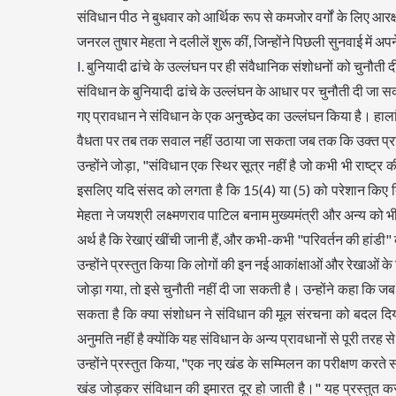
संविधान पीठ ने बुधवार को आर्थिक रूप से कमजोर वर्गों के लिए आर
जनरल तुषार मेहता ने दलीलें शुरू कीं, जिन्होंने पिछली सुनवाई में अपन
I. बुनियादी ढांचे के उल्लंघन पर ही संवैधानिक संशोधनों को चुनौत
संविधान के बुनियादी ढांचे के उल्लंघन के आधार पर चुनौती दी जा स
गए प्रावधान ने संविधान के एक अनुच्छेद का उल्लंघन किया है। हालां
वैधता पर तब तक सवाल नहीं उठाया जा सकता जब तक कि उक्त प्राव
उन्होंने जोड़ा, "संविधान एक स्थिर सूत्र नहीं है जो कभी भी राष्ट
इसलिए यदि संसद को लगता है कि 15(4) या (5) को परेशान किए बिना, 
मेहता ने जयश्री लक्ष्मणराव पाटिल बनाम मुख्यमंत्री और अन्य को भ
अर्थ है कि रेखाएं खींची जानी हैं, और कभी-कभी "परिवर्तन की हांडी"
उन्होंने प्रस्तुत किया कि लोगों की इन नई आकांक्षाओं और रेखाओं के
जोड़ा गया, तो इसे चुनौती नहीं दी जा सकती है। उन्होंने कहा कि 
सकता है कि क्या संशोधन ने संविधान की मूल संरचना को बदल दिया
अनुमति नहीं है क्योंकि यह संविधान के अन्य प्रावधानों से पूरी तरह 
उन्होंने प्रस्तुत किया, "एक नए खंड के सम्मिलन का परीक्षण करते समय, किसी अन्य खंड पर भरोसा नहीं किया जा सकता है जब तक कि आप यह नहीं कहते कि नया खंड जोड़कर संविधान की इमारत दूर हो जाती है।" यह प्रस्तुत करते हुए कि संविधान में संशोधन करने की संसद की शक्ति एक प्रत्यायोजित और घटक शक्ति है, उन्होंने कहा कि, एक संवैधानिक संशोधन को चुनौती देने के लिए अत्यधिक उच्च स्तर की सीमा की आवश्यकता होती है। उन्होंने जोड़ा, "अधिकांश याचिकाकर्ता इस भ्रम में पड़ गए हैं। इंदिरा नेहरू गांधी, मिनर्वा मिल, वामन राव, एके रॉय, किहोतो, एम नागराज और एनसीटी दिल्ली राज्य बनाम भारत संघ- ये सभी निर्णय बताते हैं कि उच्च स्तर की सीमा की आवश्यकता है। यदि 15( 6), यह सम्मिलन है, यदि यह बुनियादी ढांचे का उल्लंघन करता है, तो याचिकाकर्ताओं को जो पहला अभ्यास करना चाहिए था वह यह है कि कौन सा मूल ढांचा है जिसका उल्लंघन किया गया? यह मेरा सर्वोत्कृष्ट निवेदन होगा, कि एक संवैधानिक संशोधन एक बुनियादी ढांचे को भी छू सकता है, काल्पनिक रूप से , लेकिन जब तक यह नहीं दिखाया जाता है कि यह मूल संरचना को बदल देता है, इसे तोड़ा नहीं जा सकता है।" II. मूल संरचना की पहचान एसजी ने कहा कि बुनियादी ढांचे का गठन करने वाले की पहचान करने के लिए, सिद्धांत गाइड संविधान की प्रस्तावना है। उन्होंने कहा, "प्रस्तावना पर विचार करते हुए, संशोधन न केवल मूल संरचना को नष्ट करता है बल्कि यह न्याय-आर्थिक न्याय देकर प्रस्तावना को मजबूत करता है जो प्रस्तावना का एक मौलिक हिस्सा है। यदि प्रस्तावना आधार है तो संशोधन मूल संरचना को बढ़ाता है।" मद्रास राज्य बनाम चंपकम दौरईराजन, एम आर बालाजी और अन्य बनाम मैसूर राज्य, इंद्रा साहनी बनाम भारत संघ और जयश्री पाटिल बनाम मुख्यमंत्री के फैसलों का जिक्र करते हुए उन्होंने कहा कि संरचना समानता संहिता बुनियादी का हिस्सा है। उन्होंने जोड़ा, "समानता कोड को उपयुक्त रूप से विधायी रूप से छुआ जा सकता है यदि यह मूल संरचना को नष्ट नहीं करता है। यह एक लचीली अवधारणा है, स्थिर नहीं है।" उन्होंने कहा कि कुछ मामलों में घटक शक्ति के प्रयोग को बुनियादी ढांचे को बढ़ाने के रूप में माना जा सकता है, जब यह नए मानवाधिकारों को पेश करता है और उस संदर्भ में, 103 वें संशोधन ने आर्थिक सिद्धांतों पर न्याय देकर बुनियादी ढांचे को मजबूत किया। III. बुनियादी ढांचे का उल्लंघन क्या है बुनियादी ढांचे के उल्लंघन के मुद्दे पर, एसजी मेहता ने केशवानंद भारती बनाम केरल राज्य से जस्टिस सीकरी को उद्धृत किया और कहा कि- "यह एक कुर्सी के चार पैरों की तरह है। जब तक आप एक पैर नहीं हटाते हैं और यह कुर्सी बनना बंद नहीं करता है, इसे नीचे नहीं गिराना है।" उन्होंने आगे मिनर्वा मिल्स बनाम भारत संघ का उल्लेख किया और जोड़ा, "अगर वे संवैधानिक संशोधन की जांच करना चाहते हैं, तो इसे पूरी तरह से पहचान बदलनी चाहिए। बुनियादी विशेषताएं सामान्य संवैधानिक नियम नहीं हैं, बल्कि केवल वे हैं जो संविधान के लिए केंद्रीय हैं। बुनियादी सुविधाओं की पहचान करना है 'सर्वोत्तम सुविधाओं की पहचान करके नहीं बल्कि केंद्रीय विशेषताओं की पहचान करके। जब यह अपने कार्यात्मक रूप में आता है- जब इसे लागू किया जाता है, मान लीजिए कि इसे गलत तरीके से लागू किया गया है, तो आप इसे हटा सकते हैं। कार्यान्वयन को चुनौती देने वाले किसी व्यक्ति की अनुमति है। लेकिन इस आशंका के आधार पर कि अगर उन्हें लागू किया जाता है तो क्या होगा, यह आधार नहीं हो सकता। यह प्रस्तुत किया गया है कि बुनियादी ढांचे के मुद्दे पर केशवानंद भारती से ही चर्चा की गई है जहां स्थिति उभरती है ... मैं पढ़ूंगा नहीं लेकिन परिभाषित बुनियादी ढांचे के स्तर और हमने जो किया है, के बीच एक तुलना - हमने अभी इसके लिए आर्थिक अधिकार का एक स्तर जोड़ा है। डीपीएसपी में निहित कल्याणकारी राज्य का निर्माण- इस तरह संशोधन ने बुनियादी ढांचे को मजबूत किया है।" हालांकि, जस्टिस भट संतुष्ट नहीं थे और उन्होंने कहा, "आप प्रस्तावना में संघवाद का भी पता नहीं लगा सकते हैं, फिर भी यह मूल संरचना में है। मिनर्वा मिल में, संशोधन ने केशवानंद को पूर्ववत करने की मांग की थी। इसलिए अदालत मूल संरचना में वापस चली गई और कहा कि आप संशोधन शक्ति को पार नहीं कर सकते। मुद्दा यह है , यहां तक कि नई संशोधित विशेषताएं भी बुनियादी ढांचे का उल्लंघन कर सकती हैं। शिक्षा का अधिकार, पहले यह एक निर्देशक सिद्धांत था और अब यह एक मौलिक अधिकार है। अनुच्छेद 265 कहता है कि किसी पर भी अधिकार के बिना कर नहीं लगाया जा सकता है, यह मौलिक अधिकार नहीं है लेकिन यह महत्वपूर्ण है। यदि आप हटाते हैं क्या यह बुनियादी ढांचे का उल्लंघन नहीं करेगा?" एसजी ने कहा कि संशोधन ने केवल एक सक्षम प्रावधान पेश किया था, इसलिए राज्यों को अनिवार्य नहीं किया गया था, लेकिन ईडब्ल्यूएस कोटा शुरू करने की अनुमति दी गई थी। उन्होंने बुनियादी संरचना सिद्धांत 