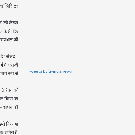
के सॉलिसिटर
नों को केवल
कि किसी दिए
प्रावधान की
ा है? संसद।
भ में, एसजी
Tweets by uvindianews
ार्य रूप से
िरिक्त वर्ग
 पर किया जा
क संशोधन की
ए कोई नहीं है। यह 8 लाख का आंकड़ा यूं ही नहीं आया है- एक विस्तृत द्वारा अध्ययन के मानदंड तय किए गए हैं। पहले, एक टेलीफोन वाला व्यक्ति गरीब नहीं था, लेकिन आज एक टेलीफोन वाला व्यक्ति गरीब हो सकता है ... आगे, दिशानिर्देशों की अनुपस्थिति, संशोधन को चुनौती देने का आधार नहीं है, यह बुनियादी संरचना नहीं है। यह उपचार योग्य है, सरकार एक आयोग के साथ आ सकती है। अगर उस अभ्यास के बिना, कुछ राज्य ईडब्ल्यूएस लागू करते हैं, तो उस कार्यकारी अधिनियम को चुनौती दी जा सकती है।" V. एससी/एसटी एक अलग "संरक्षित" कम्पार्टमेंट हैं एसजी मेहता ने यह भी तर्क दिया कि 50% की सीमा एक अंगूठे का नियम और पवित्र नहीं है। इस प्रकार, इसे बुनियादी ढांचे के स्तर तक नहीं बढ़ाया जा सका। उन्होंने कहा कि इस मुद्दे पर दो तरह के फैसले मौजू