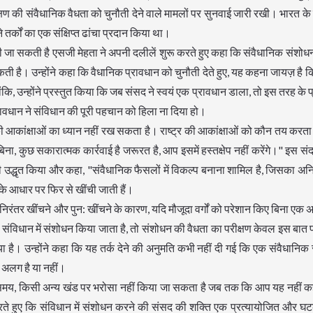
क्षण की संवैधानिक वैधता को चुनौती देने वाले मामलों पर सुनवाई जारी रखी। भारत 
े तर्कों का एक संक्षिप्त ढांचा प्रदान किया था।
ी दी जा सकती है एसजी मेहता ने अपनी दलीलें शुरू करते हुए कहा कि संवैधानिक संशोध
कती है। उन्होंने कहा कि वैधानिक प्रावधान को चुनौती देते हुए, यह कहना जायज़ है 
कि, उन्होंने प्रस्तुत किया कि जब संसद ने स्वयं एक प्रावधान डाला, तो इस तरह के 
धान ने संविधान की पूरी पहचान को हिला ना दिया हो।
्र की आकांक्षाओं का ध्यान नहीं रख सकता है। राष्ट्र की आकांक्षाओं को कौन तय करत
कुछ सकारात्मक कार्रवाई है जरूरत है, आप इसमें हस्तक्षेप नहीं करेंगे।" इस संदर्
ी उद्धृत किया और कहा, "संवैधानिक फैसलों में विकल्प बनाना शामिल है, जिसका अनिव
 के आधार पर फिर से खींची जाती हैं।
 निरंतर खींचने और पुन: खींचने के कारण, यदि मौजूदा वर्गों को परेशान किए बिना एक अत
जब संविधान में संशोधन किया जाता है, तो संशोधन की वैधता का परीक्षण केवल इस बात
 है। उन्होंने कहा कि यह तर्क देने की अनुमति कभी नहीं दी गई कि एक संवैधानि
से अलग है या नहीं।
में सीजेआई के साथ हमेशा विकसित होने पर सहमति व्यक्त की और कहा, "बेशक, अन्यथा संविधान कभी विकसित नहीं होगा। शिक्षा के अधिकार की तरह, अगर इसे पेश नहीं किया गया होता, तो संविधान कभी विकसित नहीं होगा। बुनियादी संरचना में कुर्सी के पैरों की तरह कई विशेषताएं शामिल हैं। याचिकाकर्ताओं को सकारात्मक कार्रवाई की पुष्टि करनी होगी। आर्थिक मानदंडों पर बुनियादी ढांचे के गंभीर उल्लंघन के बराबर है। याचिकाकर्ताओं को समानता कोड में आर्थिक मानदंडों का पूर्ण निषेध दिखाना होगा। यदि वे यह दिखा सकते हैं, तो यह संशोधन बुनियादी ढांचे का उल्लंघन करता है। और उन्हें यह दिखाना होगा कि 50% उल्लंघन योग्य है। मेरा निवेदन क्या वह संशोधन गरीब लोगों को एक वर्ग के रूप में मानता है। यह लचीला है और बुनियादी ढांचे का उल्लंघन नहीं कर सकता है। पर्याप्त प्रतिनिधित्व आरक्षण का एकमात्र कारण नहीं है। उदाहरण के लिए, कई राज्यों में शारीरिक रूप से दिव्यांग लोगों के लिए आरक्षण है, प्रतिनिधित्व का कोई कारण नहीं है, केवल उनकी सक्षमता के लिए आरक्षण दिया जाता है।" इधर, जस्टिस भट ने कहा, "एक हिस्सा यह है कि यह सब अनारक्षित श्रेणी में भी जुड़ जाता है। हम इसे पसंद करते हैं या नहीं, एक हिस्सा आरक्षित श्रेणी में जाता है। अन्य भाग क्षैतिज श्रेणियों जैसे पूर्व सैनिकों, लिंग और दिव्यांग उम्मीदवारों आदि में कतार में शामिल हो जाते हैं। तो वे कतार में शामिल हो जाते हैं। इसलिए जब हम कहते हैं कि सामान्य वर्ग को बाहर रखने की प्रवृत्ति समान है तो एक आदमी, एक लड़का जो दिव्यांग नहीं है, जो आरक्षित वर्ग से संबंधित नहीं है, और जो सिविल सेवा का आदमी नहीं है, उसका मौका सिकुड़ जाता है। आपके कहने के लिए कि सीट एक लड़की या दिव्यांग व्यक्ति को गई है, उस लड़के के लिए यह ठंडा आराम है। उसने वह अवसर खो दिया है। यानी सामान्य वर्ग 10% तक ले लो। आपको विचार को भी लेना होगा। आज, यह कहने का कोई तरीका नहीं है कि यह क्षैतिज है। जस्टिस जीवन रेड्डी ने इसकी कल्पना की, यह आरक्षित वर्ग की सीमा तक प्रतिच्छेद कर रहा है। लेकिन अनारक्षित श्रेणी की बात करें तो कोई चौराहा नहीं है। यदि आप जोड़ते हैं इन पर, वे कतार में शामिल हो जाएंगे। यदि वे कतार में शामिल हो जाते हैं तो यह 10% होगा या 15%, प्रत्येक राज्य पर निर्भर करता है। यूपी में 20% लिंग आरक्षण है, फिर सिविल सेवक, दिव्यांग वर्ग आदि हैं। तो हमें उस वास्तविकता के साथ जाना होगा। जब आप किसी वर्ग के लिए समानता को बढ़ाते हैं, उन्हें प्रतिनिधित्व देने के लिए, उन्हें सशक्त बनाने के लिए, इसमें कुछ भी गलत नहीं है। मैं बस इतना ही कह रहा हूं कि यह उसका छिपा हुआ हिस्सा है। यह संवैधानिक विमर्श में शामिल नहीं है। क्षैतिज आरक्षण के मामलों को छोड़कर इंद्रा साहनी के बाद क्षैतिज आरक्षण के प्रभाव का अध्ययन नहीं किया गया है।" IV. आर्थिक मानदंड पिछड़ेपन का निर्धारक हो सकता है : एसजी एसजी मेहता ने तब प्रस्तुत किया कि कई ईडब्ल्यूएस से लाभान्वित हो रहे हैं और यह कि आर्थिक मानदंड पिछड़ेपन के निर्धारक होने के नाते पहले अदालत द्वारा स्वीकार किए गए थे। उन्होंने कहा, "हमारे पास मोटे तौर पर 50% आरक्षण है, 50% गैर आरक्षण है। 10% फिर से सामान्य श्रेणी, खुली श्रेणी के छात्र हैं। सिविल सेवाओं में, 50% से अधिक वार्षिक आय 2.5 लाख से कम है, प्रति परिवार सिर्फ 20000 रुपये है। यह वह जगह है जहां वास्तविक समानता आती है। आप उन्हें दूसरों के साथ बराबर करते हैं। वह न्याय है, आर्थिक रूप से और जैसा कि प्रस्तावना में अपेक्षित है। अदालत को संतुष्ट करने के लिए, जो किया जा रहा है वह पहली बार नहीं किया गया है। यह हमेशा बरकरार रखा गया है या विभिन्न निर्णयों में इंगित किया गया है।" एम नागराज बनाम भारत संघ के फैसले का हवाला देते हुए उन्होंने कहा, "इस न्यायालय में अक्सर विचार व्यक्त किए गए हैं कि जाति पिछड़ेपन का निर्धारक नहीं होनी चाहिए और केवल आर्थिक मानदंड ही होना चाहिए हो पिछड़ेपन का निर्धारक हो। जैसा कि ऊपर कहा गया है, हम इंद्रा साहनी के निर्णय से बंधे हैं" उन्होंने आगे कहा कि जो कुछ लचीला हो वह कभी भी बुनियादी ढांचा नहीं हो सकता और इस बात पर प्रकाश डाला कि कुछ राज्यों में आरक्षण 70% तक बढ़ गया है। इधर, जस्टिस भट ने कहा, "जब आप गैर-आरक्षित श्रेणी में आते हैं, ऐसा नहीं है कि इन आर्थिक मानदंडों के लोगों की कोई पहचान नहीं है। वे भी किसी जाति के हैं। इसलिए, एक नकारात्मक अर्थ है - कि आपको इस जाति से संबंधित नहीं होना चाहिए। कोई भी पंक्ति आप खिंचिए, गैर आरक्षित श्रेणी में, लाखों बाहरी कारक होंगे। फिर आप इसे करेंगे, आप पर्याप्त गरीब नहीं हैं। फिर भी आपने जो रेखा खींची है वह यह है कि हालांकि वे कमाई नहीं कर रहे हैं, वे काफी गरीब नहीं है। क्या वह समझदार अंतर है? संविधान कोई दिशानिर्देश नहीं देता है। जब (5) और (4) की बात आती है तो दिशानिर्देश स्पष्ट होते हैं- सामाजिक और शैक्षिक पिछड़ापन। जब आर्थिक मानदंडों की बात आती है, तो कोई पहचान नहीं होती है। 25 राज्य हैं, वे किसी भी मानदंड के साथ आ सकते हैं। अनिश्चितता है- आप इसे लचीलापन कहते हैं लेकिन यह अनिश्चितता है। आप कुछ अधिनियमित कर सकते हैं लेकिन मुद्दा यह है कि ईडब्ल्यूएस में बुनियादी नियंत्रण प्रावधान, संविधान द्वारा नियंत्रित करने में सक्षम नहीं है।" जब एसजी मेहता ने यह कहते हुए पलटवार किया कि अनुच्छेद 15(4) में सामाजिक पिछड़ेपन को भी परिभाषित नहीं किया गया है, तो जस्टिस भट ने कहा कि सामाजिक पिछड़ेपन की परिभाषा के लिए, किसी को संविधान से परे जाना होगा- प्रस्तावना के लिए, डॉ अम्बेडकर के भाषण, संविधान सभा आदि में बहस। सीजेआई ने जोड़ा, "जब अन्य आरक्षणों के बारे में है, तो यह वंश से जुड़ा हुआ है। वह पिछड़ापन कुछ ऐसा नहीं है जो अस्थायी नहीं है बल्कि सदियों और पीढ़ियों तक चला जाता है। लेकिन आर्थिक पिछड़ापन अस्थायी हो सकता है।" एसजी ने इसका खंडन करते हुए कहा, "एसईबीसी के लिए, एससी / एसटी की तरह कोई स्थायीता नहीं है। लचीलापन है। एसईबीसी को निर्धारित करने के लिए कोई निर्धारित दिशानिर्देश नहीं है, जैसे ईडब्ल्यूएस के लि