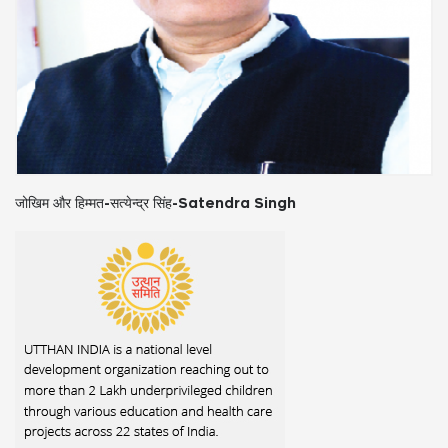
पटाखों का दायरा-सत्येन्द्र सिंह-Satendra Singh