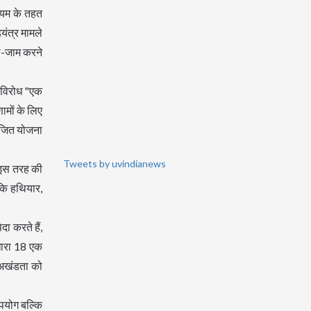
नियम के तहत
यंत्र मामले
का-जाम करने
 विरोध "एक
ामों के लिए
योजित योजना
Tweets by uvindianews
ा इस तरह की
कि हथियार,
ा करते हैं,
धारा 18 एक
 अखंडता को
उपयोग बल्कि