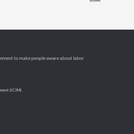
उपलब्‍ध
ernment to make people aware about labor
ement (ICIM)