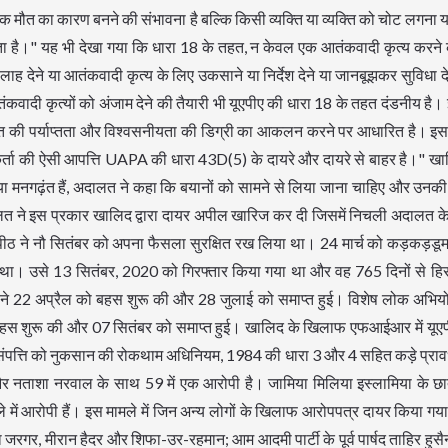
मौत का कारण बनने की संभावना है बल्कि किसी व्यक्ति या व्यक्ति को चोट लगना या
ता है।" यह भी देखा गया कि धारा 18 के तहत, न केवल एक आतंकवादी कृत्य करने
ने या आतंकवादी कृत्य के लिए उकसाने या निर्देश देने या जानबूझकर सुविधा दे
आतंकवादी कृत्यों को अंजाम देने की तैयारी भी यूएपीए की धारा 18 के तहत दंडनीय है।
बूत की पर्याप्तता और विश्वसनीयता की डिग्री का आकलन करने पर आधारित है। इसक
र्ता की ऐसी आपत्ति UAPA की धारा 43D(5) के दायरे और दायरे से बाहर है।" ख
सी या मनगढ़ंत हैं, अदालत ने कहा कि बयानों को सामने से लिया जाना चाहिए और उनक
लत ने इस प्रकार खालिद द्वारा दायर अपील खारिज कर दी जिसमें निचली अदालत 
पीठ ने नौ सितंबर को अपना फैसला सुरक्षित रख लिया था। 24 मार्च को कड़कड़डूमा क
था। उसे 13 सितंबर, 2020 को गिरफ्तार किया गया था और वह 765 दिनों से हिरा
 ने 22 अप्रैल को बहस शुरू की और 28 जुलाई को समाप्त हुई। विशेष लोक अभ
को बहस शुरू की और 07 सितंबर को समाप्त हुई। खालिद के खिलाफ एफआईआर में यूएप
 संपत्ति को नुकसान की रोकथाम अधिनियम, 1984 की धारा 3 और 4 सहित कड़े प्रा
ा और नताशा नरवाल के साथ 59 में एक आरोपी है। जामिया मिलिया इस्लामिया के 
में आरोपी हैं। इस मामले में जिन अन्य लोगों के खिलाफ आरोपपत्र दायर किया गया है 
जरगर, मीरान हैदर और शिफा-उर-रहमान; आम आदमी पार्टी के पूर्व पार्षद ताहिर हुसैन,