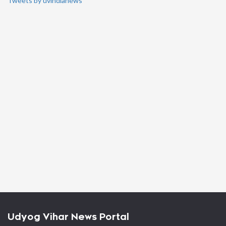
Tweets by uvindianews
Udyog Vihar News Portal