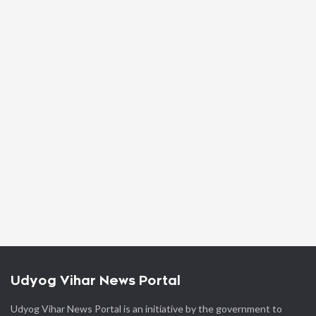
Udyog Vihar News Portal
Udyog Vihar News Portal is an initiative by the government to